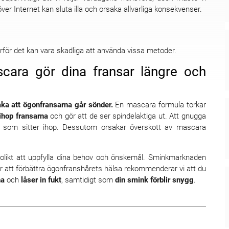
ar över Internet kan sluta illa och orsaka allvarliga konsekvenser.
rför det kan vara skadliga att använda vissa metoder.
ara gör dina fransar längre och
ka att ögonfransarna går sönder.
En mascara formula torkar
 ihop fransarna
och gör att de ser spindelaktiga ut. Att gnugga
r som sitter ihop. Dessutom orsakar överskott av mascara
likt att uppfylla dina behov och önskemål. Sminkmarknaden
ör att förbättra ögonfranshårets hälsa rekommenderar vi att du
na
och
låser in fukt
, samtidigt som
din smink förblir snygg
.