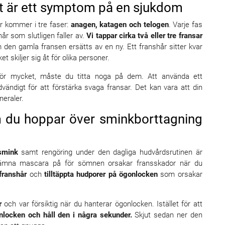
 ut är ett symptom på en sjukdom
r kommer i tre faser:
anagen, katagen och telogen
. Varje fas
hår som slutligen faller av.
Vi tappar cirka två eller tre fransar
om den gamla fransen ersätts av en ny. Ett franshår sitter kvar
t skiljer sig åt för olika personer.
 för mycket, måste du titta noga på dem. Att använda ett
ändigt för att förstärka svaga fransar. Det kan vara att din
neraler.
m du hoppar över sminkborttagning
smink
samt rengöring under den dagliga hudvårdsrutinen är
t lämna mascara på för sömnen orsakar fransskador när du
 franshår
och
tilltäppta hudporer på ögonlocken
som orsakar
r
och var försiktig när du hanterar ögonlocken. Istället för att
nlocken och håll den i några sekunder.
Skjut sedan ner den