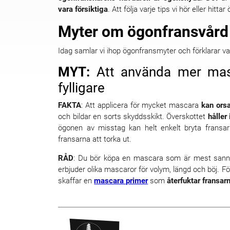
vara försiktiga
. Att följa varje tips vi hör eller hitt
Myter om ögonfransvård
Idag samlar vi ihop ögonfransmyter och förklarar va
MYT:
Att använda mer masc
fylligare
FAKTA
: Att applicera för mycket mascara
kan orsa
och bildar en sorts skyddsskikt. Överskottet
håller
ögonen av misstag kan helt enkelt bryta fransa
fransarna att torka ut.
RÅD
: Du bör köpa en mascara som är mest sanno
erbjuder olika mascaror för volym, längd och böj. F
skaffar en
mascara primer
som
återfuktar fransar