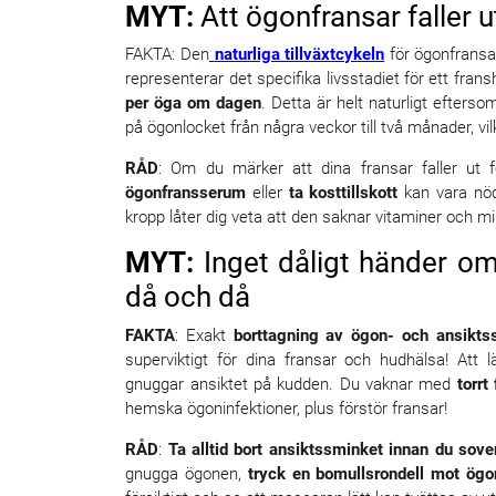
MYT:
Att ögonfransar faller
FAKTA: Den
naturliga tillväxtcykeln
för ögonfransa
representerar det specifika livsstadiet för ett frans
per öga om dagen
. Detta är helt naturligt efters
på ögonlocket från några veckor till två månader, vilke
RÅD
: Om du märker att dina fransar faller ut
ögonfransserum
eller
ta kosttillskott
kan vara nödv
kropp låter dig veta att den saknar vitaminer och mi
MYT:
Inget dåligt händer o
då och då
FAKTA
: Exakt
borttagning av ögon- och ansikts
superviktigt för dina fransar och hudhälsa! At
gnuggar ansiktet på kudden. Du vaknar med
torrt
hemska ögoninfektioner, plus förstör fransar!
RÅD
:
Ta alltid bort ansiktssminket innan du sove
gnugga ögonen,
tryck en bomullsrondell mot ögo