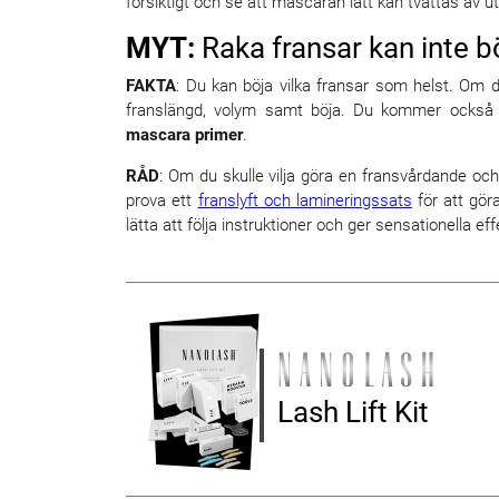
försiktigt och se att mascaran lätt kan tvättas av u
MYT:
Raka fransar kan inte b
FAKTA
: Du kan böja vilka fransar som helst. Om 
franslängd, volym samt böja. Du kommer också a
mascara primer
.
RÅD
: Om du skulle vilja göra en fransvårdande oc
prova ett
franslyft och lamineringssats
för att gö
lätta att följa instruktioner och ger sensationella eff
Lash Lift Kit