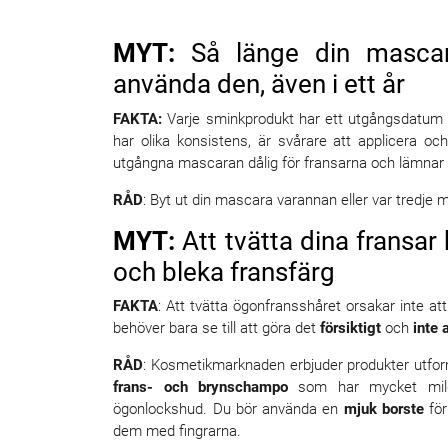
MYT:
Så länge din mascar
använda den, även i ett år
FAKTA:
Varje sminkprodukt har ett utgångsdatum 
har olika konsistens, är svårare att applicera 
utgångna mascaran dålig för fransarna och lämnar
RÅD
: Byt ut din mascara varannan eller var tredj
MYT:
Att tvätta dina fransar 
och bleka fransfärg
FAKTA
: Att tvätta ögonfransshåret orsakar inte att
behöver bara se till att göra det
försiktigt
och
inte 
RÅD
: Kosmetikmarknaden erbjuder produkter utfor
frans- och brynschampo
som har mycket milda 
ögonlockshud. Du bör använda en
mjuk borste
för
dem med fingrarna.