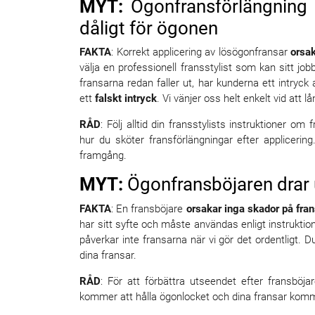
MYT:
Ögonfransförlängning 
dåligt för ögonen
FAKTA
: Korrekt applicering av lösögonfransar
orsak
välja en professionell fransstylist som kan sitt jo
fransarna redan faller ut, har kunderna ett intryck a
ett
falskt intryck
. Vi vänjer oss helt enkelt vid att 
RÅD
: Följ alltid din fransstylists instruktioner o
hur du sköter fransförlängningar efter applicering.
framgång.
MYT:
Ögonfransböjaren drar 
FAKTA
: En fransböjare
orsakar inga skador på fra
har sitt syfte och måste användas enligt instrukti
påverkar inte fransarna när vi gör det ordentligt.
dina fransar.
RÅD
: För att förbättra utseendet efter fransbö
kommer att hålla ögonlocket och dina fransar kommer