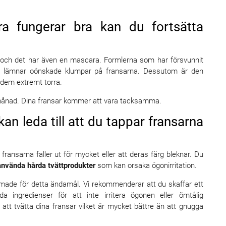
a fungerar bra kan du fortsätta
och det har även en mascara. Formlerna som har försvunnit
och lämnar oönskade klumpar på fransarna. Dessutom är den
 dem extremt torra.
e månad. Dina fransar kommer att vara tacksamma.
kan leda till att du tappar fransarna
 fransarna faller ut för mycket eller att deras färg bleknar. Du
använda hårda tvättprodukter
som kan orsaka ögonirritation.
made för detta ändamål. Vi rekommenderar att du skaffar ett
ingredienser för att inte irritera ögonen eller ömtålig
 att tvätta dina fransar vilket är mycket bättre än att gnugga