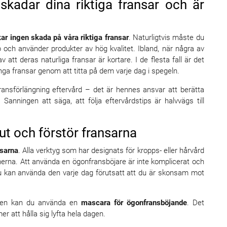
skadar dina riktiga fransar och är
ar ingen skada på våra riktiga fransar
. Naturligtvis måste du
bb och använder produkter av hög kvalitet. Ibland, när några av
v att deras naturliga fransar är kortare. I de flesta fall är det
långa fransar genom att titta på dem varje dag i spegeln.
m fransförlängning eftervård – det är hennes ansvar att berätta
 Sanningen att säga, att följa eftervårdstips är halvvägs till
ut och förstör fransarna
nsarna
. Alla verktyg som har designats för kropps- eller hårvård
onerna. Att använda en ögonfransböjare är inte komplicerat och
 Du kan använda den varje dag förutsatt att du är skonsam mot
jaren kan du använda en
mascara för ögonfransböjande
. Det
 att hålla sig lyfta hela dagen.