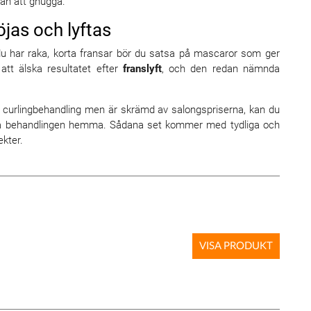
tan att gnugga.
öjas och lyftas
du har raka, korta fransar bör du satsa på mascaror som ger
tt älska resultatet efter
franslyft
, och den redan nämnda
h curlingbehandling men är skrämd av salongspriserna, kan du
ra behandlingen hemma. Sådana set kommer med tydliga och
ekter.
VISA PRODUKT