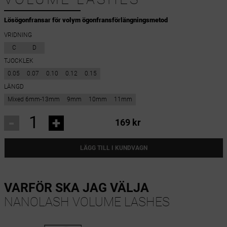
Lösögonfransar för volym ögonfransförlängningsmetod
VRIDNING
C
D
TJOCKLEK
0.05
0.07
0.10
0.12
0.15
LÄNGD
Mixed 6mm-13mm
9mm
10mm
11mm
-
+
169 kr
LÄGG TILL I KUNDVAGN
VARFÖR SKA JAG VÄLJA
NANOLASH VOLUME LASHES