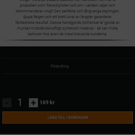
produkten som fransstylister runt om i världen väljer och
rekommenderar ivrigt! Den perfekta och långvariga böjningen,
djupa färgen och ett brett urval av längder garanterar
fantastiska resultat. Dessa handgjorda lösfransar är gjorda av
mycket motståndskraftigt syntetiskt material - de kan möta
behoven hos även de mest krävande kunderna.
Förändring
-
+
169 kr
LÄGG TILL I KUNDVAGN