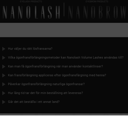
EYELASH PRODUCTS
EYEBROW PRODUCTS
Hur väljer du rätt lösfransarna?
Vilka ögonfransförlängningsmetoder kan Nanolash Volume Lashes användas till?
Kan man få ögonfransförlängning när man använder kontaktlinser?
Kan fransförlängning appliceras efter ögonfransfärgning med henna?
Påverkar ögonfransförlängning naturliga ögonfransar?
Hur lång tid tar det för min beställning att levereras?
Går det att beställa i ett annat land?
DAGS FÖR
PERFEKTA ÖGONFRANSAR