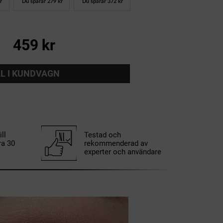
r
Du sparar
279 kr
Du sparar
372 kr
459 kr
LL I KUNDVAGN
ll
Testad och
ra 30
rekommenderad av
experter och användare