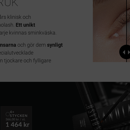
RUK
rs klinisk och
nolash.
Ett unikt
varje kvinnas sminkväska.
ansarna
och gör dem
synligt
ecialutvecklade
 tjockare och fylligare
M
4+
STYCKEN
366,00 kr
/ st.
1 464 kr