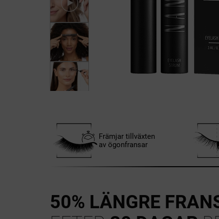
Främjar tillväxten
av ögonfransar
50% LÄNGRE FRAN