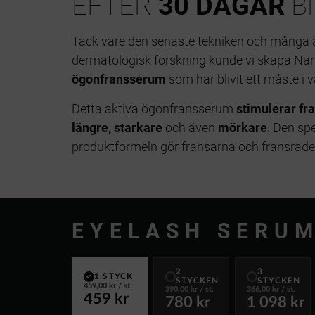
EFTER
30 DAGAR
B
Tack vare den senaste tekniken och många å
dermatologisk forskning kunde vi skapa Na
ögonfransserum
som har blivit ett måste i 
Detta aktiva ögonfransserum
stimulerar fr
längre, starkare
och även
mörkare
. Den sp
produktformeln gör fransarna och fransraden
EYELASH SERU
2
3
1 STYCK
STYCKEN
STYCKEN
459,00 kr
/ st.
390,00 kr
/ st.
366,00 kr
/ st.
459 kr
780 kr
1 098 kr