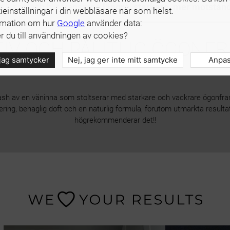
re Nanolash blir fransarna
längre, starkare, mer motstånd
ieinställningar i din webbläsare när som helst.
rmation om hur
Google
använder data:
 du till användningen av cookies?
TIV OCH PÅLITLIG ÖGONF
 jag samtycker
Nej, jag ger inte mitt samtycke
Anpa
ash av en väninna som stoltserar med starkare och vackrare ögonfran
ring, behaglig doft och en naturlig formula, förutom utmärkta resulta
högrekommenderar det!!