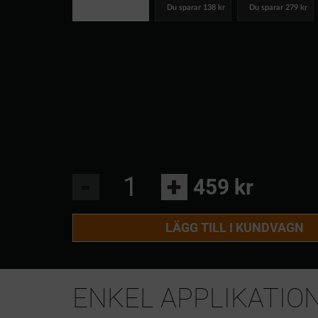
Du sparar
138 kr
Du sparar
279 kr
-
+
459 kr
LÄGG TILL I KUNDVAGN
ENKEL APPLIKATION