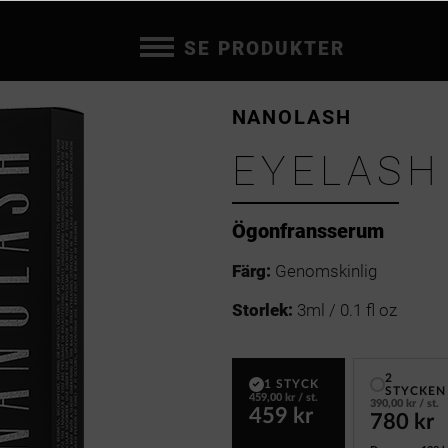
SE PRODUKTER
NANOLASH
EYELASH
Ögonfransserum
Färg:
Genomskinlig
Storlek:
3ml / 0.1 fl oz
2
1 STYCK
STYCKEN
459,00 kr
/ st.
390,00 kr
/ st.
459 kr
780 kr