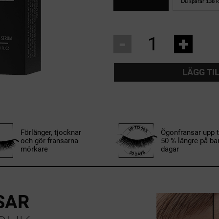
Du sparar
138 k
-
+
LÄGG TI
Förlänger, tjocknar
Ögonfransar upp ti
och gör fransarna
50 % längre på ba
mörkare
dagar
SAR