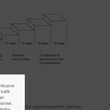
nklusive
trafik
kan
ivitet.
 blända och väcka uppmärksamhet. Det kan
 ändra