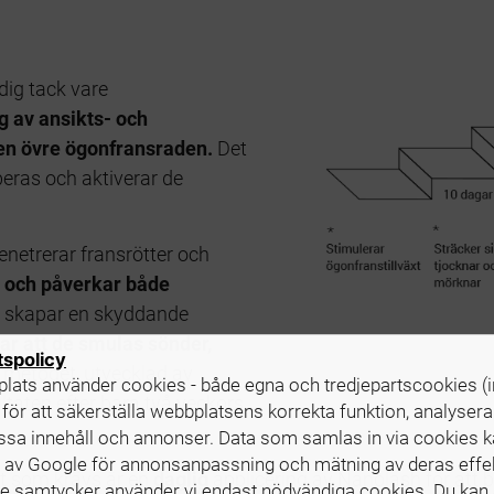
dig tack vare
g av ansikts- och
en övre ögonfransraden.
Det
eras och aktiverar de
netrerar fransrötter och
t och påverkar både
 skapar en skyddande
ar att de smulas sönder,
tspolicy
metodet, utvecklad av
lats använder cookies - både egna och tredjepartscookies (i
ltaten efter bara två veckors
 för att säkerställa webbplatsens korrekta funktion, analysera 
sa innehåll och annonser. Data som samlas in via cookies 
av Google för annonsanpassning och mätning av deras effekt
lt som krävs är en
daglig
applicering av Nanolash för att
e samtycker använder vi endast nödvändiga cookies. Du kan