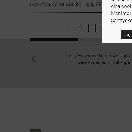
använda av människor i alla åldrar. Tack va
dina cook
Mer info
Samtycker
ETT EFFEK
Ja,
Jag blev övertalad att prova Nanol
bara en månad. Enkel applice