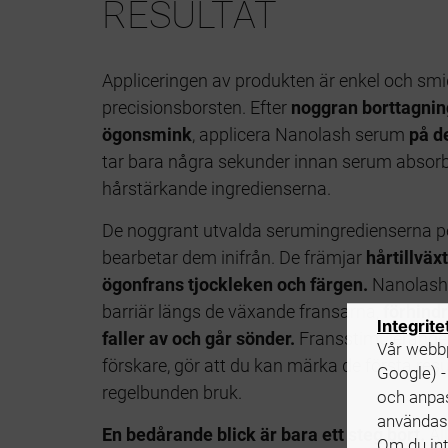
RESULTAT
Appliceringen av produkten är enkel och smi
precisionsborsten. Efter
noggran borttagnin
ögonsmink
, applicera Nanolash serum
på d
tar bara några sekunder innan serum absorb
hårstärkande ingredienserna.
De noggrant utvalda serumingredienserna pe
bearbetar dem inifrån. De främjar
hårtillväx
ögonfrans tjockleken och färgen.
Nanolash
barriär längs de växande fransarna,
förhindr
Integrite
faller av och går sönder.
Fransstimulerande 
Vår webbp
förskare, gör att du kan märka de första resu
Google) -
regelbunden bruk.
och anpas
användas 
En bedårande blick är bara ett steg bort.
Al
Om du int