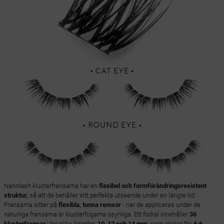
Nanolash klusterfransarna har en
flexibel och formförändringsresistent
struktur,
så att de behåller sitt perfekta utseende under en längre tid.
Fransarna sitter på
flexibla, tunna remsor
- när de appliceras under de
naturliga fransarna är klusterfogarna osynliga. Ett fodral innehåller
36
klusterfransar
i tre olika längder:
10, 12 och 14 mm,
som räcker för
4-6