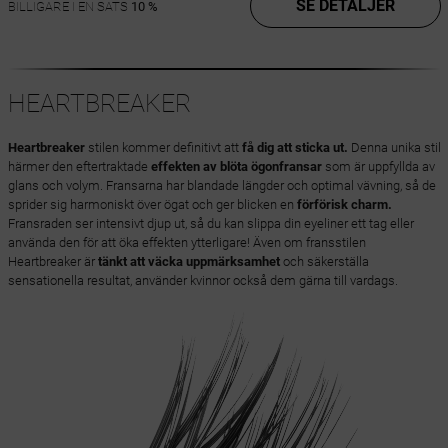
SE DETALJER
BILLIGARE I EN SATS
10 %
HEARTBREAKER
Heartbreaker
stilen kommer definitivt att
få dig att sticka ut.
Denna unika stil
härmer den eftertraktade
effekten av blöta ögonfransar
som är uppfyllda av
glans och volym. Fransarna har blandade längder och optimal vävning, så de
sprider sig harmoniskt över ögat och ger blicken en
förförisk charm.
Fransraden ser intensivt djup ut, så du kan slippa din eyeliner ett tag eller
använda den för att öka effekten ytterligare! Även om fransstilen
Heartbreaker är
tänkt att väcka uppmärksamhet
och säkerställa
sensationella resultat, använder kvinnor också dem gärna till vardags.