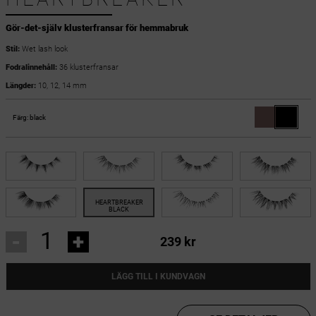
Gör-det-själv klusterfransar för hemmabruk
Stil:
Wet lash look
Fodralinnehåll:
36 klusterfransar
Längder:
10, 12, 14 mm
Färg:
black
-
+
239 kr
LÄGG TILL I KUNDVAGN