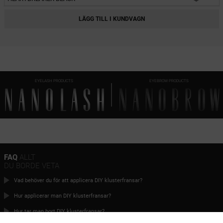
HEARTBREAKER BLACK
LÄGG TILL I KUNDVAGN
CHARM BLACK
INNOCENT BLACK
FANTASY BLACK
EYELASH PRODUCTS
EYEBROW PRODUCTS
CLASSY BLACK
DIVINE BLACK
HARMONY BLACK
FLIRTY BLACK
HEARTBREAKER BROWN
FAQ
ALLT
DU BORDE VETA
CHARM BROWN
Vad behöver du för att applicera DIY klusterfransar?
INNOCENT BROWN
Hur applicerar man DIY klusterfransar?
FANTASY BROWN
Hur tar man bort DIY klusterfransar?