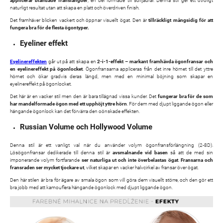
applicerar blandade
frans
längder
, en del formade till solfjädrar. Denna stil ger ett otroligt
naturligt resultat utan att skapa en platt och överdriven finish.
Det framhäver blicken vackert och öppnar visuellt ögat. Den är
tillräckligt mångsidig för att
fungera bra för de flesta
ögon
typer.
Eyeliner effekt
Eyelinereffekten
går ut på att skapa en
2-i-1-effekt – markant framhävda ögonfransar och
en eyelinereffekt på ögonlocket
. Ögonfransarna appliceras från det inre hörnet till det yttre
hörnet och ökar gradvis deras längd, men med en minimal böjning som skapar en
eyelinereffekt på ögonlocket.
Det här är en vacker stil men den är bara tillägnad vissa kunder. Det
fungerar bra för de som
har mandelformade ögon med ett upphöjt yttre hörn
. För dem med djupt liggande ögon eller
hängande ögonlock kan det förvärra den oönskade effekten.
Russian Volume och Hollywood Volume
Denna stil är ett vanligt val när du använder volym ögonfransförlängning (2-8D).
Lösögonfransar dedikerade till denna stil är
avsmalnande vid basen
så att de med sin
imponerande volym fortfarande
ser naturliga ut och inte överbelastas ögat
.
Fransarna och
fransraden ser mycket tjockare ut
, vilket skapar en vacker halvcirkel av fransar över ögat.
Den här stilen är bra för ägare av smala ögon som vill göra dem visuellt större, och den gör ett
bra jobb med att kamouflera hängande ögonlock med djupt liggande ögon.