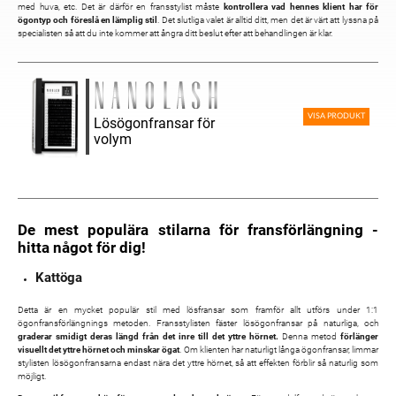
med huva, etc. Det är därför en fransstylist måste
kontrollera vad hennes klient har för
ögontyp och föreslå en lämplig stil
. Det slutliga valet är alltid ditt, men det är värt att lyssna på
specialisten så att du inte kommer att ångra ditt beslut efter att behandlingen är klar.
VISA PRODUKT
Lösögonfransar för
volym
De mest populära stilarna för fransförlängning -
hitta något för dig!
Kattöga
Detta är en mycket populär stil med lösfransar som framför allt utförs under 1:1
ögonfransförlängnings metoden. Fransstylisten fäster lösögonfransar på naturliga, och
graderar smidigt deras längd från det inre till det yttre hörnet.
Denna metod
förlänger
visuellt det yttre hörnet och minskar ögat
. Om klienten har naturligt långa ögonfransar, limmar
stylisten lösögonfransarna endast nära det yttre hörnet, så att effekten förblir så naturlig som
möjligt.