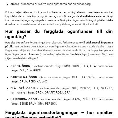
ombre
- fransarna är svarta men spetsarna har en annan färg,
Kvinnor väljer sällan en look som involverar en enda färg, eftersom resultaten är mycket
iögonfallande och inte lämpar sig för vardagsbruk. Oftare går de efter
diskreta accenter
, långt
ifrån de slående, regnbågsfärgade utseendena. Tänk på att ögonfransförlängning håller i
cirka
4 veckor
och inte alla har råd att återvända för en påfyllning av en så uttrycksfull stil.
Hur passar du färgglada ögonfransar till din
ögonfärg?
Färgglada ögonfransförlängningar är en alternativ för kvinnor som
vill sticka ut och imponera
på alla
men det finns också alternativ som ligger mycket närmare den naturliga looken. Vissa
färger, som skiljer sig från den klassiska svarta, är designade för att antingen komplettera
ögonfärgen genom
kontras
t (kontrastfärg) eller för att
framhäva ögat
(harmonisk färg). Hur
väljer man den bästa färgen?
GRÖNA ÖGON
- kontrasterande färger: RÖD, BRUNT, LILA, LILA; harmoniska
färger: GUL, BLÅ, GRÖN
DJUPBRUNA ÖGON
- kontrasterande färger: GUL, LILA, GRÖN; harmoniska
färger: BRUN, PERSIKA, LAX
BLÅ, GRÅ ÖGON
- kontrasterande färger: GUL, VINRÖD, LILA, ORANGE;
harmoniska färger: GRÖN, GRAFIT, ROSA, GRÅ
LJUSBRUNA ÖGON
- kontrasterande färger: GRÖN, BLÅ, LILA; harmoniska
färger: BEIGE, BRUN, GRÅ, PERSIKA
Färgglada ögonfransförlängningar – hur smälter
man in färgerna ordentligt?