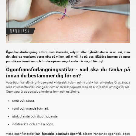
Ögonfransförlängning utförd med klassiska, volym- eller hybridmetoder är en sak, men
det slutliga resultatet beror ofta på vilken stil vi vill ha på oss. Bläddra igenom de mest
populära alternativen och fundera på om något av dem är något för dig!
Ögonfransförlängningsstilar - vad ska du tänka på
innan du bestämmer dig för en?
Varje ögonfransförlängningsmetod – klassisk, volym och hybrid – kan användas för att skapa
olika intressanta stilar. Många av dem är särskilt populära men de är inte alltid lämpliga för alla.
Ögontyper är uppdelade efter deras form och inställning:
små och stora,
rund och mandelformad,
utskjutande och djupt liggande,
vidsträckta och smala ögon.
Vissa ögonfransstilar
kan förstärka oönskade ögonfel
, såsom hängande ögonlock, ögon