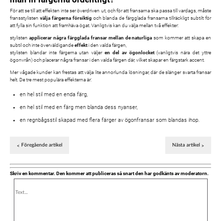
För att se till att effekten inte ser överdriven ut, och för att fransarna ska passa till vardags, måste
fransstylisten
välja färgerna försiktig
och blanda de färgglada fransarna tillräckligt subtilt för
att fylla sin funktion att framhäva ögat. Vanligtvis kan du välja mellan två effekter:
stylisten
applicerar några färgglada fransar mellan de naturliga
som kommer att skapa en
subtil och inte överväldigande
effekt
i den valda färgen,
stylisten blandar inte färgerna utan väljer
en del av ögonlocket
(vanligtvis nära det yttre
ögonvrån) och placerar några fransar i den valda färgen där, vilket skapar en färgstark accent.
Mer vågade kunder kan frestas att välja lite annorlunda lösningar, där de slänger svarta fransar
helt. De tre mest populära effekterna är:
en hel stil med en enda färg,
en hel stil med en färg men blanda dess nyanser,
en regnbågsstil skapad med flera färger av ögonfransar som blandas ihop.
Föregående artikel
Nästa artikel
Skriv en kommentar. Den kommer att publiceras så snart den har godkänts av moderatorn.