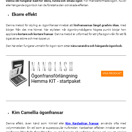
Denna stil fungerar bäst för stora, runda och smala ögon
. För mandelformade ögon, huvor
eller hängande ögonlock kan de förstärka den oönskade effekten.
Ekorre effekt
Denna metod för styling av ögonfransar innebär att
lösfransarnas längd gradvis ökas
, med
början från det inre hörnet. När stylisten når ögonbrynsbågens högsta punkt börjar hon
applicera
kortare och kortare fransar
. Denna metod är utformad för att lyfta ögonvrån för att få
ögat att se större och mer öppet ut.
Den här stilen fungerar utmärkt för ögon som sitter
nära varandra och hängande ögonlock.
VISA PRODUKT
Ögonfransförlängning
Hemma KIT - startpaket
Kim Camellia ögonfransar
Denna effekt, även känd som Kim'stil eller
Kim Kardashian fransar
, används ofta med
volymmetoden. En stil som är superpopulär nuförtiden. Kardashian effekten innebär att man