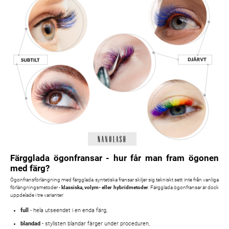
Färgglada ögonfransar - hur får man fram ögonen
med färg?
Ögonfransförlängning med färgglada syntetiska fransar skiljer sig tekniskt sett inte från vanliga
förlängningsmetoder -
klassiska, volym- eller hybridmetoder
. Färgglada ögonfransar är dock
uppdelade i tre varianter:
full
- hela utseendet i en enda färg,
blandad
- stylisten blandar färger under proceduren,